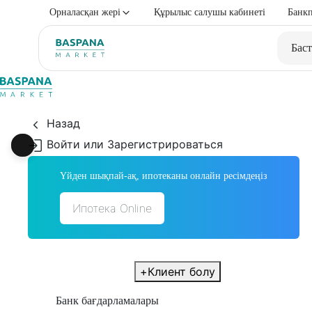
Орналасқан жері
Құрылыс салушы кабинеті
Банкп
Баст
Назад
Войти или Зарегистрироваться
Үйден шықпай-ақ, ипотеканы онлайн ресімдеңіз
Ипотека Online
+
Клиент болу
Банк бағдарламалары