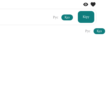
Кіру
Рус
Қаз
Рус
Қаз