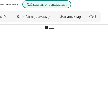
ен байланыс
Хабарландыру орналастыру
ы бет
Банк бағдарламалары
Жаңалықтар
FAQ