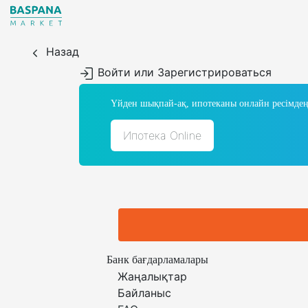
Назад
Войти или Зарегистрироваться
Үйден шықпай-ақ, ипотеканы онлайн ресімдең
Ипотека Online
Банк бағдарламалары
Жаңалықтар
Байланыс