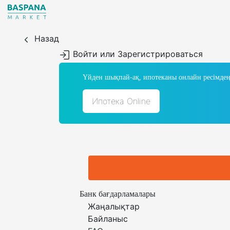
Назад
Войти или Зарегистрироваться
Үйден шықпай-ақ, ипотеканы онлайн ресімдең
Ипотека Online
Банк бағдарламалары
Жаңалықтар
Байланыс