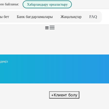
ен байланыс
Хабарландыру орналастыру
ы бет
Банк бағдарламалары
Жаңалықтар
FAQ
деңіз
+
Клиент болу