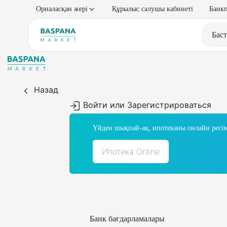
Орналасқан жері
Құрылыс салушы кабинеті
Банкп
Баст
Назад
Войти или Зарегистрироваться
Үйден шықпай-ақ, ипотеканы онлайн ресім
Ипотека Online
Банк бағдарламалары