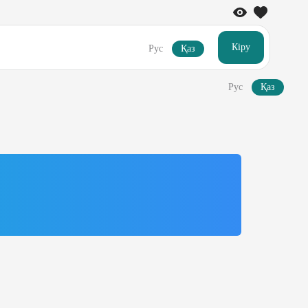
Кіру
Рус
Қаз
Рус
Қаз