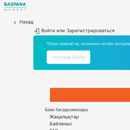
Назад
Войти или Зарегистрироваться
Үйден шықпай-ақ, ипотеканы онлайн ресімдең
Ипотека Online
Банк бағдарламалары
Жаңалықтар
Байланыс