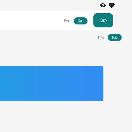
Кіру
Рус
Қаз
Рус
Қаз