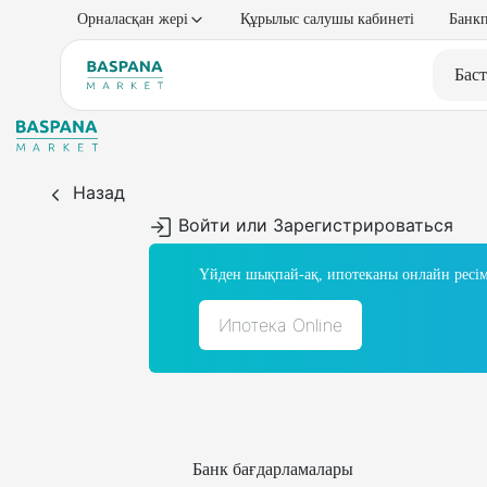
Орналасқан жері
Құрылыс салушы кабинеті
Банкп
Баст
Назад
Войти или Зарегистрироваться
Үйден шықпай-ақ, ипотеканы онлайн ресім
Ипотека Online
Банк бағдарламалары