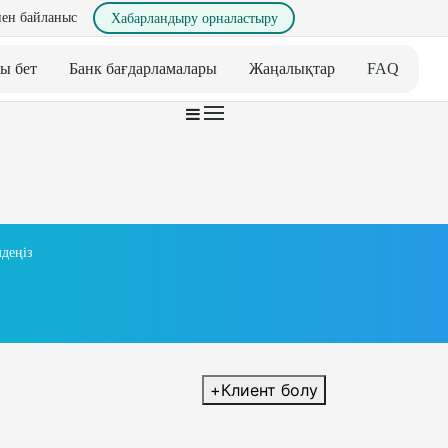
ен байланыс
Хабарландыру орналастыру
ы бет
Банк бағдарламалары
Жаңалықтар
FAQ
деңіз
+
Клиент болу