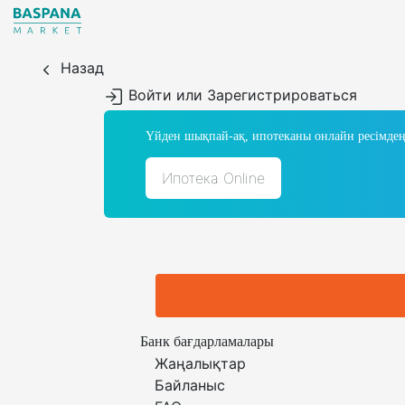
Назад
Войти или Зарегистрироваться
Үйден шықпай-ақ, ипотеканы онлайн ресімдең
Ипотека Online
Банк бағдарламалары
Жаңалықтар
Байланыс