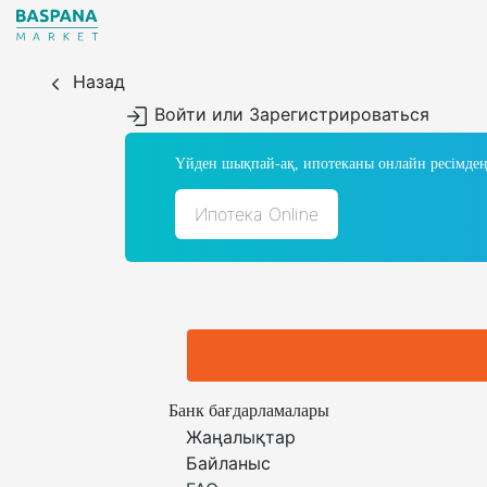
Назад
Войти или Зарегистрироваться
Үйден шықпай-ақ, ипотеканы онлайн ресімдең
Ипотека Online
Банк бағдарламалары
Жаңалықтар
Байланыс