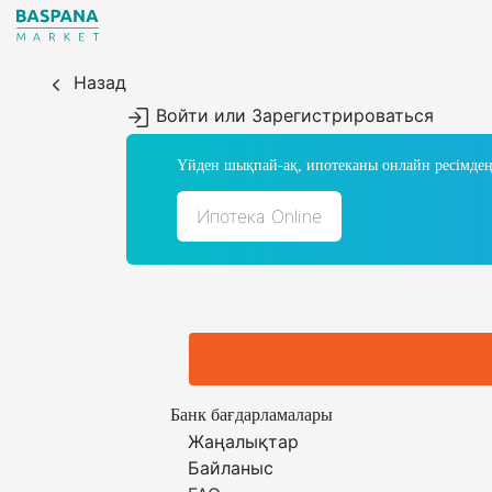
Назад
Войти или Зарегистрироваться
Үйден шықпай-ақ, ипотеканы онлайн ресімдең
Ипотека Online
Банк бағдарламалары
Жаңалықтар
Байланыс