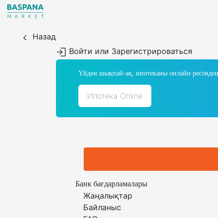
Назад
Войти или Зарегистрироваться
Үйден шықпай-ақ, ипотеканы онлайн ресімдең
Ипотека Online
Банк бағдарламалары
Жаңалықтар
Байланыс