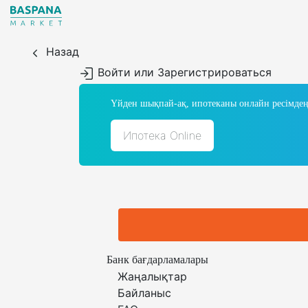
Назад
Войти или Зарегистрироваться
Үйден шықпай-ақ, ипотеканы онлайн ресімдең
Ипотека Online
Банк бағдарламалары
Жаңалықтар
Байланыс