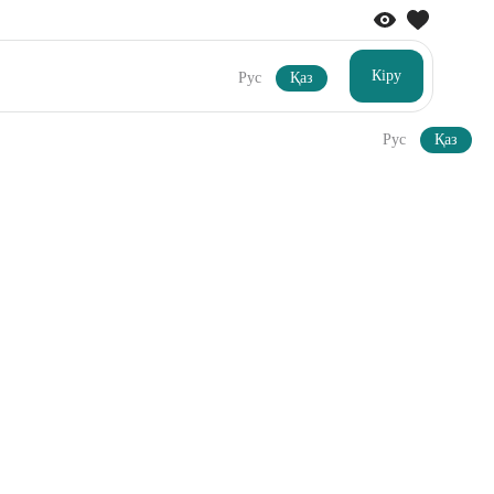
Кіру
Рус
Қаз
Рус
Қаз