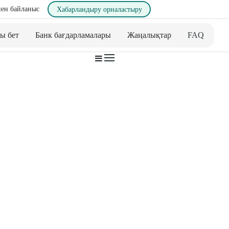
ен байланыс
Хабарландыру орналастыру
ы бет
Банк бағдарламалары
Жаңалықтар
FAQ