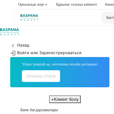
Орналасқан жері
Құрылыс салушы кабинеті
Банкп
Баст
Назад
Войти или Зарегистрироваться
Үйден шықпай-ақ, ипотеканы онлайн ресімдеңіз
Ипотека Online
+
Клиент болу
Банк бағдарламалары