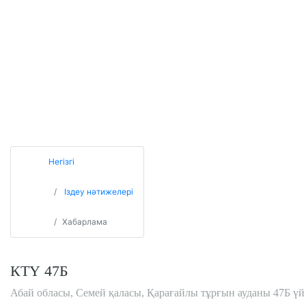
Негізгі
Іздеу нәтижелері
Хабарлама
КТҮ 47Б
Абай обласы, Семей қаласы, Қарағайлы тұрғын ауданы 47Б үй