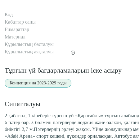
Код
Қабаттар саны
Ғимараттар
Материал
Құрылыстың басталуы
Құрылыстың аяқталуы
Тұрғын үй бағдарламаларын іске асыру
Концепция на 2023-2029 годы
Сипатталуы
2 қабатты, 1 кіреберіс тұрғын үй «Қарағайлы» тұрғын алабынд
6 пәтер бар. 3 бөлмелі пәтерлерде лоджия және балкон, қалға
биіктігі 2,7 м.Пәтерлердің әрлеуі жақсы. Үйде жолаушылар ме
«Абай Арена» спорт кешені, дүкендер орналасқан. Автобус ая