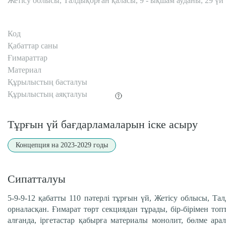
Жетісу облысы, Талдықорған қаласы, 9 - ықшам ауданы, 29 үй
Код
Қабаттар саны
Ғимараттар
Материал
Құрылыстың басталуы
Құрылыстың аяқталуы
Тұрғын үй бағдарламаларын іске асыру
Концепция на 2023-2029 годы
Сипатталуы
5-9-9-12 қабатты 110 пәтерлі тұрғын үй, Жетісу облысы, Т
орналасқан. Ғимарат төрт секциядан тұрады, бір-бірімен топ
алғанда, іргетастар қабырға материалы монолит, бөлме а