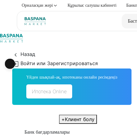
Орналасқан жері
Құрылыс салушы кабинеті
Банкп
Баст
Назад
Войти или Зарегистрироваться
Үйден шықпай-ақ, ипотеканы онлайн ресімдеңіз
Ипотека Online
+
Клиент болу
Банк бағдарламалары