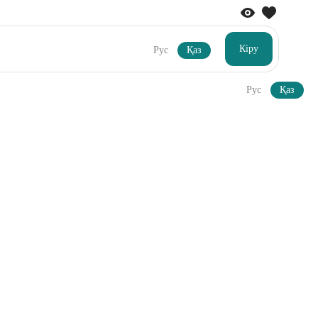
Кіру
Рус
Қаз
Рус
Қаз