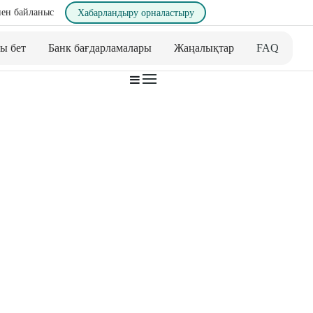
ен байланыс
Хабарландыру орналастыру
ы бет
Банк бағдарламалары
Жаңалықтар
FAQ