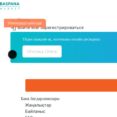
Назад
Өтінімдерді қабылдау
Войти или Зарегистрироваться
Үйден шықпай-ақ, ипотеканы онлайн ресімдеңіз
Ипотека Online
Банк бағдарламалары
Жаңалықтар
Байланыс