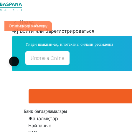
Назад
Өтінімдерді қабылдау
Войти или Зарегистрироваться
Үйден шықпай-ақ, ипотеканы онлайн ресімдеңіз
Ипотека Online
Банк бағдарламалары
Жаңалықтар
Байланыс