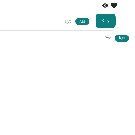
Кіру
Рус
Қаз
Рус
Қаз