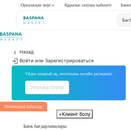
Орналасқан жері
Құрылыс салушы кабинеті
Банкп
Баст
Назад
Войти или Зарегистрироваться
Үйден шықпай-ақ, ипотеканы онлайн ресімдеңіз
Ипотека Online
Өтінімдерді қабылдау
+
Клиент болу
Банк бағдарламалары