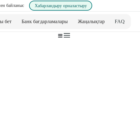
ен байланыс
Хабарландыру орналастыру
ы бет
Банк бағдарламалары
Жаңалықтар
FAQ