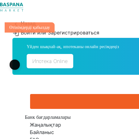
Назад
Өтінімдерді қабылдау
Войти или Зарегистрироваться
Үйден шықпай-ақ, ипотеканы онлайн ресімдеңіз
Ипотека Online
Банк бағдарламалары
Жаңалықтар
Байланыс