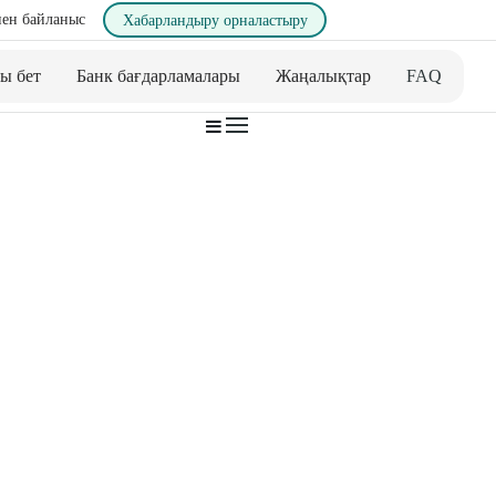
ен байланыс
Хабарландыру орналастыру
ы бет
Банк бағдарламалары
Жаңалықтар
FAQ