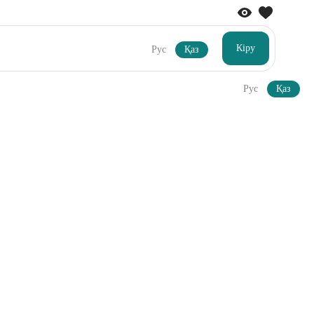
Кіру
Рус
Қаз
Рус
Қаз