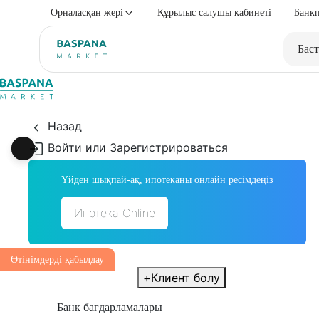
Орналасқан жері
Құрылыс салушы кабинеті
Банкп
Баст
Назад
Войти или Зарегистрироваться
Үйден шықпай-ақ, ипотеканы онлайн ресімдеңіз
Ипотека Online
Өтінімдерді қабылдау
+
Клиент болу
Банк бағдарламалары