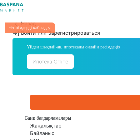
Назад
Өтінімдерді қабылдау
Войти или Зарегистрироваться
Үйден шықпай-ақ, ипотеканы онлайн ресімдеңіз
Ипотека Online
Банк бағдарламалары
Жаңалықтар
Байланыс