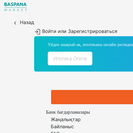
Назад
Войти или Зарегистрироваться
Үйден шықпай-ақ, ипотеканы онлайн ресімдең
Ипотека Online
Банк бағдарламалары
Жаңалықтар
Байланыс