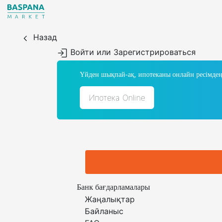
Назад
Войти или Зарегистрироваться
Үйден шықпай-ақ, ипотеканы онлайн ресімдең
Ипотека Online
Банк бағдарламалары
Жаңалықтар
Байланыс