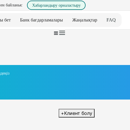
ен байланыс
Хабарландыру орналастыру
ы бет
Банк бағдарламалары
Жаңалықтар
FAQ
деңіз
+
Клиент болу