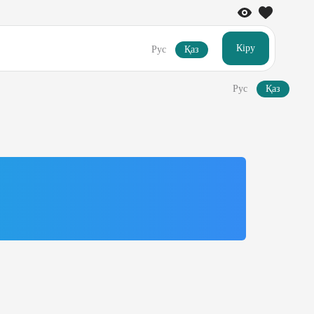
Кіру
Рус
Қаз
Рус
Қаз