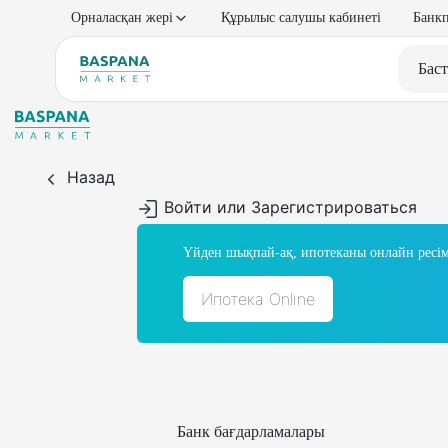
Орналасқан жері
Құрылыс салушы кабинеті
Банкп
Баст
Назад
Войти или Зарегистрироваться
Үйден шықпай-ақ, ипотеканы онлайн ресім
Ипотека Online
Банк бағдарламалары