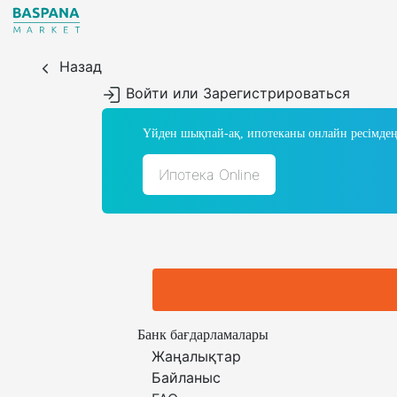
Назад
Войти или Зарегистрироваться
Үйден шықпай-ақ, ипотеканы онлайн ресімдең
Ипотека Online
Банк бағдарламалары
Жаңалықтар
Байланыс