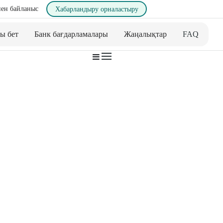
ен байланыс
Хабарландыру орналастыру
ы бет
Банк бағдарламалары
Жаңалықтар
FAQ