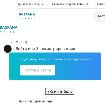
Орналасқан жері
Құрылыс салушы кабинеті
Банкп
Баст
Назад
Войти или Зарегистрироваться
Үйден шықпай-ақ, ипотеканы онлайн ресімдеңіз
Ипотека Online
+
Клиент болу
Банк бағдарламалары