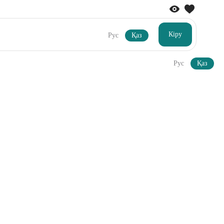
Кіру
Рус
Қаз
Рус
Қаз