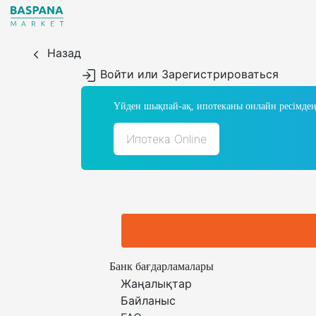
Назад
Войти или Зарегистрироваться
Үйден шықпай-ақ, ипотеканы онлайн ресімдең
Ипотека Online
Банк бағдарламалары
Жаңалықтар
Байланыс