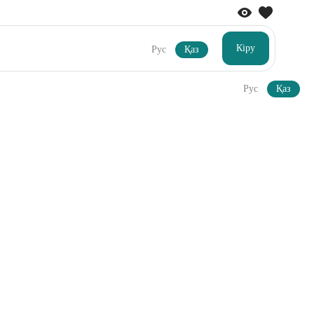
Кіру
Рус
Қаз
Рус
Қаз