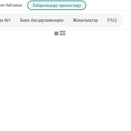
ен байланыс
Хабарландыру орналастыру
ы бет
Банк бағдарламалары
Жаңалықтар
FAQ