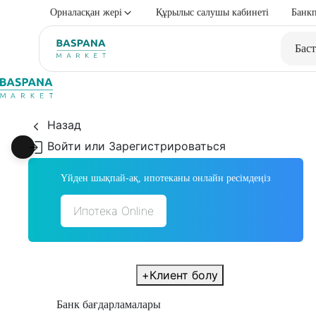
Орналасқан жері
Құрылыс салушы кабинеті
Банкп
Баст
Назад
Войти или Зарегистрироваться
Үйден шықпай-ақ, ипотеканы онлайн ресімдеңіз
Ипотека Online
+
Клиент болу
Банк бағдарламалары